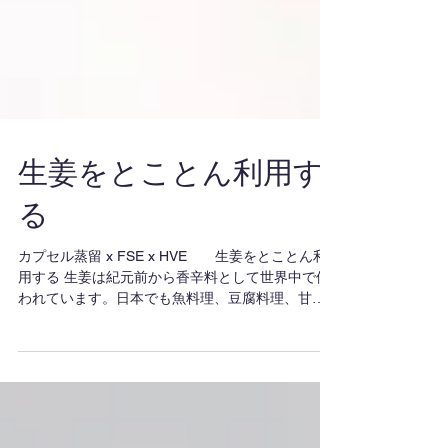
生姜をとことん利用す
る
カプセル蒸留 x FSE x HVE 生姜をとことん利
用する 生姜は紀元前から香辛料として世界中で使
われています。日本でも魚料理、豆腐料理、甘酢
浸け（ガリ）など多くの料理に使われており、生
薬としての実績も多く、その有効性は説明する必
要もありません。...