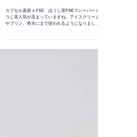
ほうじ茶FSEフレーバ
ー
カプセル蒸留 x FSE ほうじ茶FSEフレーバー ほ
うじ茶人気が高まっていますね。アイスクリーム
やプリン、香水にまで使われるようになりまし
た。 カプセル蒸留でほうじ茶を蒸留しました。芳
香蒸留水は、普通のほうじ茶より香ばしさが強調
された香りです。 ...