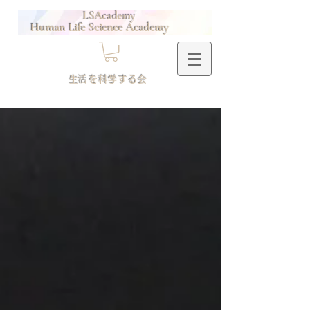
LSAcademy
Human Life Science Academy
​生活を科学する会