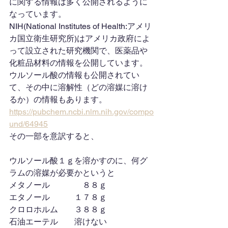
に関する情報は多く公開されるように
なっています。
NIH(National Institutes of Health:アメリ
カ国立衛生研究所)はアメリカ政府によ
って設立された研究機関で、医薬品や
化粧品材料の情報を公開しています。
ウルソール酸の情報も公開されてい
て、その中に溶解性（どの溶媒に溶け
るか）の情報もあります。
https://pubchem.ncbi.nlm.nih.gov/compo
und/64945
その一部を意訳すると、
ウルソール酸１ｇを溶かすのに、何グ
ラムの溶媒が必要かというと
メタノール　　　　８８ｇ
エタノール　　　１７８ｇ
クロロホルム　　３８８ｇ
石油エーテル　　溶けない