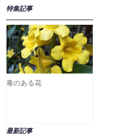
特集記事
毒のある花
真空技術で広
最新記事