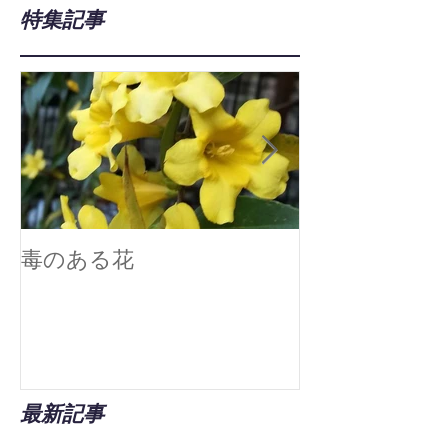
特集記事
毒のある花
真空技術で広
最新記事