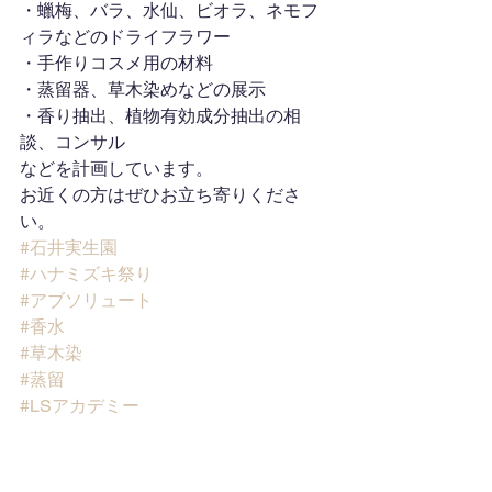
・蠟梅、バラ、水仙、ビオラ、ネモフ
ィラなどのドライフラワー
・手作りコスメ用の材料
・蒸留器、草木染めなどの展示
・香り抽出、植物有効成分抽出の相
談、コンサル
などを計画しています。
お近くの方はぜひお立ち寄りくださ
い。
#石井実生園
#ハナミズキ祭り
#アブソリュート
#香水
#草木染
#蒸留
#LSアカデミー