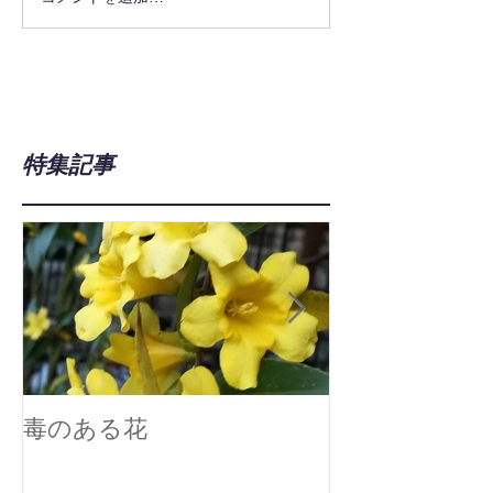
特集記事
毒のある花
真空技術で広