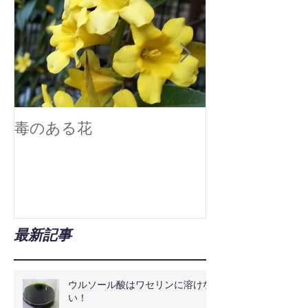
毒のある花
真空技術で広
最新記事
ウルソール酸はワセリンに溶けな
い！