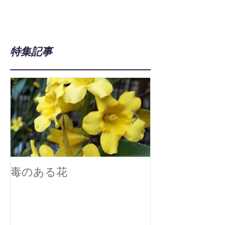
特集記事
毒のある花
真空技術で広